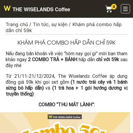
Skip
0
to
THE WISELANDS Coffee
content
Trang chủ
Tin tức, sự kiện
Khám phá combo hấp
dẫn chỉ 59k
KHÁM PHÁ COMBO HẤP DẪN CHỈ 59K
Nếu đang băn khoăn về việc “hôm nay gọi gì” mời bạn tham
khảo ngay
2 COMBO TRÀ + BÁNH
hấp dẫn
chỉ với 59k
sau
đây nhé
Từ 21/11-21/12/2024, The Wiselands Coffee áp dụng
đồng giá 59k khi gọi set gồm
(1 nước trái cây và 1 bánh
sừng bò hấp dẫn)
và
(1 trà hoa + 1 gói hướng dương vị
truyền thống)
:
COMBO “THU MÁT LÀNH”: