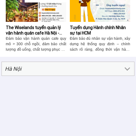
chất miệt vườn. Mỗi địa điểm đều
mang một vẻ đẹp riêng, phù hợp
cho cả nghỉ dưỡng, khám phá thiên
nhiên và “chữa lành” sau những
ngày làm việc căng thẳng.
The Wiselands tuyển quản lý
Tuyển dụng Hành chính Nhân
vận hành quán cafe Hà Nội -
sự tại HCM
HCM
Đảm bảo vận hành quán cafe quy
Đảm bảo đủ nhân sự vận hành, xây
mô > 300 chỗ ngồi, đảm bảo chất
dựng hệ thống quy định – chính
lượng đồ uống, chất lượng phục vụ,
sách rõ ràng, đồng thời vận hành
sự hài lòng khách hàng....
hiệu quả công việc hành chính, cơ
sở vật chất và hỗ trợ Ban Giám Đốc.