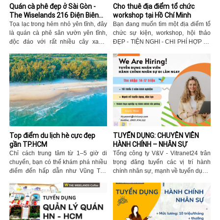
Quán cà phê đẹp ở Sài Gòn -
Cho thuê địa điểm tổ chức
The Wiselands 216 Điện Biên
workshop tại Hồ Chí Minh
Phủ, Q.3, TP.HCM
Tọa lạc trong hẻm nhỏ yên tĩnh, đây
Bạn đang muốn tìm một địa điểm tổ
là quán cà phê sân vườn yên tĩnh,
chức sự kiện, workshop, hội thảo
độc đáo với rất nhiều cây xanh.
ĐẸP - TIỆN NGHI - CHI PHÍ HỢP LÝ
Giữa thành phố nhộn nhịp có một
tại Hồ Chí Minh? Xin mời đến với
chốn bình yên, xanh mát dành riêng
The Wiselands Coffee.
cho bạn, nơi bạn có thể đọc miễn
phí hàng ngày đầu sách hay và
thưởng thức đồ uống ngon lành.
Top điểm du lịch hè cực đẹp
TUYỂN DỤNG: CHUYÊN VIÊN
gần TP.HCM
HÀNH CHÍNH – NHÂN SỰ
Chỉ cách trung tâm từ 1–5 giờ di
Tổng công ty V&V - Vitranet24 trân
chuyển, bạn có thể khám phá nhiều
trọng đăng tuyển các vị trí hành
điểm đến hấp dẫn như Vũng Tàu
chính nhân sự, mạnh về tuyển dụng,
với bãi biển sôi động, Hồ Tràm yên
có kinh nghiệm trong lĩnh vực tuyển
bình cho kỳ nghỉ dưỡng, Cần Giờ
dụng ngành công nghệ phần mềm,
xanh mát với rừng ngập mặn, Núi
là một lợi thế.
Bà Đen hùng vĩ với biển mây tuyệt
đẹp, hay miền Tây sông nước đậm