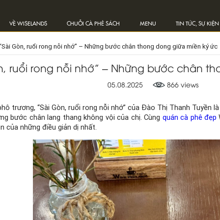
VỀ WISELANDS
CHUỖI CÀ PHÊ SÁCH
MENU
TIN TỨC, SỰ KIỆN
“Sài Gòn, ruổi rong nỗi nhớ” – Những bước chân thong dong giữa miền ký ức
n, ruổi rong nỗi nhớ” – Những bước chân th
05.08.2025
866 views
hô trương, “Sài Gòn, ruổi rong nỗi nhớ” của Đào Thị Thanh Tuyền 
hững bước chân lang thang không vội của chị. Cùng
quán cà phê đẹp
n của những điều giản dị nhất.