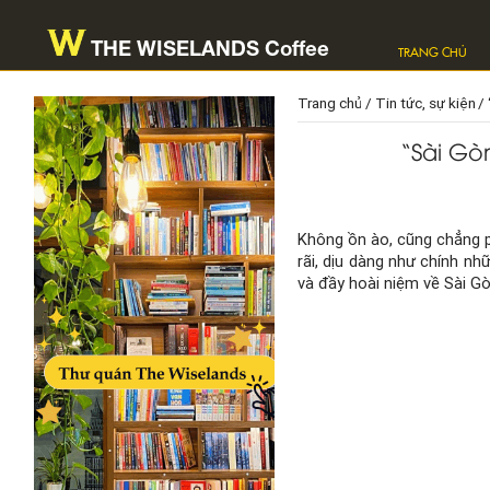
Skip
to
THE WISELANDS Coffee
content
TRANG CHỦ
Trang chủ
Tin tức, sự kiện
“Sài Gò
Không ồn ào, cũng chẳng p
rãi, dịu dàng như chính n
và đầy hoài niệm về Sài Gò