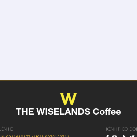
THE WISELANDS Coffee
LIÊN HỆ
KÊNH THEO DÕI
HN: 0911660177 / HCM: 0978120711