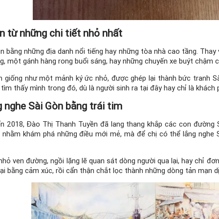
ên từ những chi tiết nhỏ nhất
òn bằng những địa danh nổi tiếng hay những tòa nhà cao tầng. Thay 
g, một gánh hàng rong buổi sáng, hay những chuyến xe buýt chậm ch
h giống như một mảnh ký ức nhỏ, được ghép lại thành bức tranh Sà
tìm thấy mình trong đó, dù là người sinh ra tại đây hay chỉ là khách
g nghe Sài Gòn bằng trái tim
n 2018, Đào Thị Thanh Tuyền đã lang thang khắp các con đường Sài
 nhằm khám phá những điều mới mẻ, mà để chị có thể lắng nghe Sà
nhỏ ven đường, ngồi lặng lẽ quan sát dòng người qua lại, hay chỉ đơn
lại bằng cảm xúc, rồi cẩn thận chắt lọc thành những dòng tản mạn dị