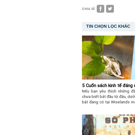
CHIA SẺ
TIN CHỌN LỌC KHÁC
5 Cuốn sách kinh tế đáng 
Nếu bạn yêu thích những đầ
chưa biết bắt đầu từ đâu, dưới
bật đang có tại Wiselands m
phí.