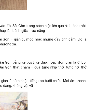
vào đó, Sài Gòn trong sách hiện lên qua hình ảnh một
ạp lăn bánh giữa trưa nắng.
i Gòn – giản dị, mộc mạc nhưng đầy tình cảm. Đó là
 phương xa.
 Gòn bằng xe buýt, xe đạp, hoặc đơn giản là đi bộ.
i Gòn thật chậm – qua từng nhịp thở, từng hơi thở
 giản là cảm nhận tiếng rao buổi chiều. Mọi âm thanh,
u dàng, không vội vã.