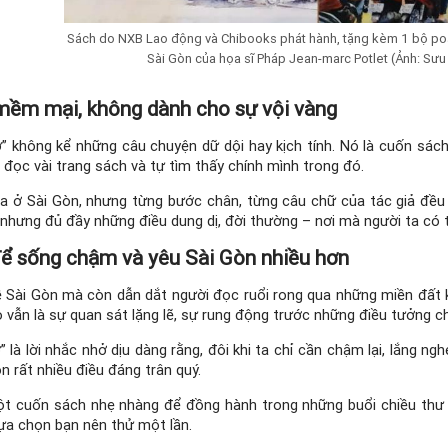
Sách do NXB Lao động và Chibooks phát hành, tặng kèm 1 bộ p
Sài Gòn của họa sĩ Pháp Jean-marc Potlet (Ảnh: Sưu
mềm mại, không dành cho sự vội vàng
hớ” không kể những câu chuyện dữ dội hay kịch tính. Nó là cuốn s
 đọc vài trang sách và tự tìm thấy chính mình trong đó.
 ra ở Sài Gòn, nhưng từng bước chân, từng câu chữ của tác giả đề
 nhưng đủ đầy những điều dung dị, đời thường – nơi mà người ta có
ể sống chậm và yêu Sài Gòn nhiều hơn
ề Sài Gòn mà còn dẫn dắt người đọc ruổi rong qua những miền đất 
vẫn là sự quan sát lặng lẽ, sự rung động trước những điều tưởng ch
ớ” là lời nhắc nhở dịu dàng rằng, đôi khi ta chỉ cần chậm lại, lắng n
 rất nhiều điều đáng trân quý.
t cuốn sách nhẹ nhàng để đồng hành trong những buổi chiều thư 
 lựa chọn bạn nên thử một lần.