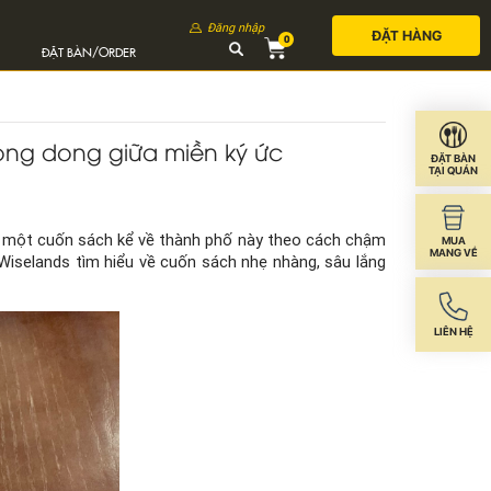
Đăng nhập
ĐẶT HÀNG
0
ĐẶT BÀN/ORDER
ong dong giữa miền ký ức
ĐẶT BÀN
TẠI QUÁN
là một cuốn sách kể về thành phố này theo cách chậm
MUA
MANG VỀ
Wiselands tìm hiểu về cuốn sách nhẹ nhàng, sâu lắng
LIÊN HỆ